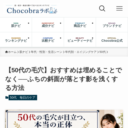
SKIN
INGREDIENT
PRODUCT
BRAND
肌ナビ
成分ナビ
商品ナビ
ブランドナビ
RANKING
COMPARE
BEAUTY
OFFICIAL
ランキングナビ
比較ナビ
ビューティーナビ
Chocobra公式
ホーム
肌ナビ
年代・性別・生活シーン
年代別・エイジングケア
50代
【50代の毛穴】おすすめは埋めることで
なく──ふちの斜面が落とす影を浅くす
る方法
50代
毎日のケア