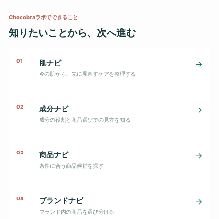
Chocobraラボでできること
知りたいことから、次へ進む
01
肌ナビ
→
今の肌から、先に見直すケアを整理する
02
成分ナビ
→
成分の役割と商品選びでの見方を知る
03
商品ナビ
→
条件に合う商品候補を探す
04
ブランドナビ
→
ブランド内の商品を選び分ける