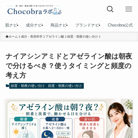
肌ナビ
成分ナビ
商品ナビ
ブランドナビ
Chocobra公式
ホーム
成分・美容科学
アゼライン酸
頻度・朝夜の使い分け
ナイアシンアミドとアゼライン酸は朝夜
で分けるべき？使うタイミングと頻度の
考え方
頻度・朝夜の使い分け
頻度・朝夜の使い分け