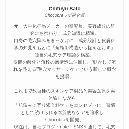
Chifuyu Sato
Chocobraラボ研究員
元・大手化粧品メーカーの研究員。美容成分の研
究にも携わり、成分知識に精通。
自身の毛穴悩みをきっかけに、成分設計と皮膚科
学の知見をもとに「角栓を構造から捉えなおす」
独自の毛穴ケア理論を構築。
皮脂の酸化と角栓の層構造に注目し、“動かして流
れを整える”毛穴マッサージケアという新しい概念
を提唱。
これまで数百種のスキンケア製品と美容医療を実
体験しながら、
「肌悩みに寄り添う科学」をコンセプトに、習慣
として続けられる本質的なケアを追求し、
Chocobraを開発。
現在は、自社ブログ・note・SNSを通じて、毛穴