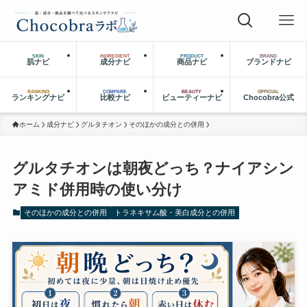
SKIN
INGREDIENT
PRODUCT
BRAND
肌ナビ
成分ナビ
商品ナビ
ブランドナビ
RANKING
COMPARE
BEAUTY
OFFICIAL
ランキングナビ
比較ナビ
ビューティーナビ
Chocobra公式
ホーム
成分ナビ
グルタチオン
そのほかの成分との併用
グルタチオンは朝夜どっち？ナイアシン
アミド併用時の使い分け
そのほかの成分との併用
トラネキサム酸・美白成分との併用