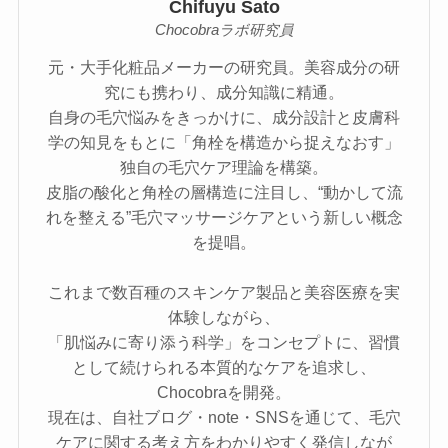
Chifuyu Sato
Chocobraラボ研究員
元・大手化粧品メーカーの研究員。美容成分の研
究にも携わり、成分知識に精通。
自身の毛穴悩みをきっかけに、成分設計と皮膚科
学の知見をもとに「角栓を構造から捉えなおす」
独自の毛穴ケア理論を構築。
皮脂の酸化と角栓の層構造に注目し、“動かして流
れを整える”毛穴マッサージケアという新しい概念
を提唱。
これまで数百種のスキンケア製品と美容医療を実
体験しながら、
「肌悩みに寄り添う科学」をコンセプトに、習慣
として続けられる本質的なケアを追求し、
Chocobraを開発。
現在は、自社ブログ・note・SNSを通じて、毛穴
ケアに関する考え方をわかりやすく発信しなが