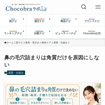
SKIN
INGREDIENT
PRODUCT
BRAND
肌ナビ
成分ナビ
商品ナビ
ブランドナビ
RANKING
COMPARE
BEAUTY
OFFICIAL
ランキングナビ
比較ナビ
ビューティーナビ
Chocobra公式
ホーム
肌ナビ
角栓・黒ずみ
角栓ケア
原因・仕組み
鼻の毛穴詰まりは角質だけを原因にしな
い
原因・仕組み