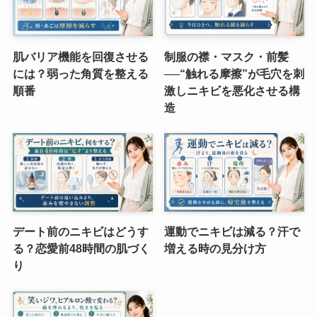
肌バリア機能を回復させる
制服の襟・マスク・前髪
には？弱った角質を整える
──“触れる摩擦”が毛穴を刺
順番
激しニキビを悪化させる構
造
デート前のニキビはどうす
運動でニキビは減る？汗で
る？恋愛前48時間の肌づく
増える時の見分け方
り