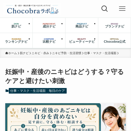
SKIN
INGREDIENT
PRODUCT
BRAND
肌ナビ
成分ナビ
商品ナビ
ブランドナビ
RANKING
COMPARE
BEAUTY
OFFICIAL
ランキングナビ
比較ナビ
ビューティーナビ
Chocobra公式
ホーム
肌ナビ
ニキビ・赤み
ニキビ予防・生活習慣
仕事・マスク・生活場面
妊娠中・産後のニキビはどうする？守る
ケアと避けたい刺激
仕事・マスク・生活場面
毎日のケア