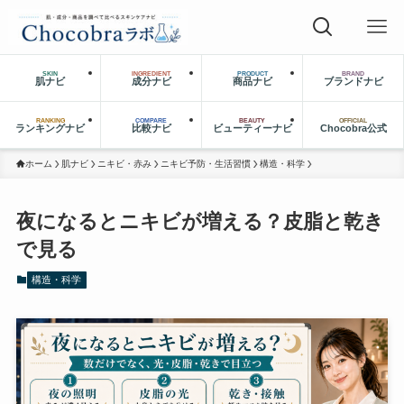
SKIN
INGREDIENT
PRODUCT
BRAND
肌ナビ
成分ナビ
商品ナビ
ブランドナビ
RANKING
COMPARE
BEAUTY
OFFICIAL
ランキングナビ
比較ナビ
ビューティーナビ
Chocobra公式
ホーム
肌ナビ
ニキビ・赤み
ニキビ予防・生活習慣
構造・科学
夜になるとニキビが増える？皮脂と乾き
で見る
構造・科学