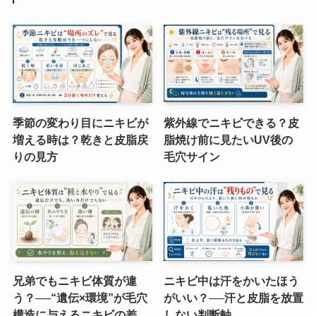
季節の変わり目にニキビが
紫外線でニキビできる？皮
増える時は？乾きと皮脂戻
脂焼け前に見たいUV後の
りの見方
毛穴サイン
兄弟でもニキビ体質が違
ニキビ中は汗をかいたほう
う？──“遺伝×環境”が毛穴
がいい？──汗と皮脂を放置
構造に与えるニキビの差
しない判断軸