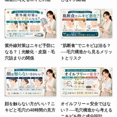
紫外線対策はニキビ予防に
“肌断食”でニキビは治る？
なる？｜光酸化・皮脂・毛
──毛穴構造から見るメリッ
穴詰まりの関係
トとリスク
顔を触らない方がいい？ニ
オイルフリー＝安全ではな
キビと毛穴の48時間の見方
い？──毛穴構造から考える
ニキビを防ぐ成分設計