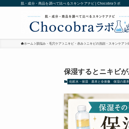
肌・成分・商品を調べて比べるスキンケアナビ | Chocobraラボ
ホーム
肌悩み・毛穴ケア
ニキビ・赤み
ニキビの洗顔・スキンケア
保湿するとニキビが
化粧水・保湿
基本と全体像
保湿の基