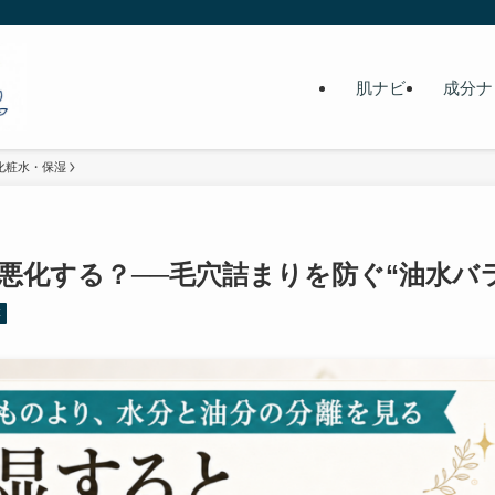
肌ナビ
成分ナ
化粧水・保湿
悪化する？──毛穴詰まりを防ぐ“油水バ
本