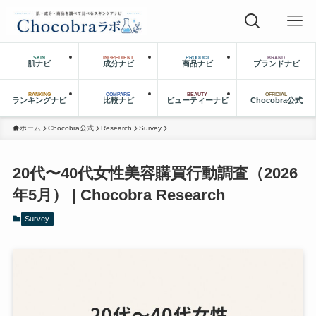
SKIN
INGREDIENT
PRODUCT
BRAND
肌ナビ
成分ナビ
商品ナビ
ブランドナビ
RANKING
COMPARE
BEAUTY
OFFICIAL
ランキングナビ
比較ナビ
ビューティーナビ
Chocobra公式
ホーム
Chocobra公式
Research
Survey
20代〜40代女性美容購買行動調査（2026
年5月） | Chocobra Research
Survey