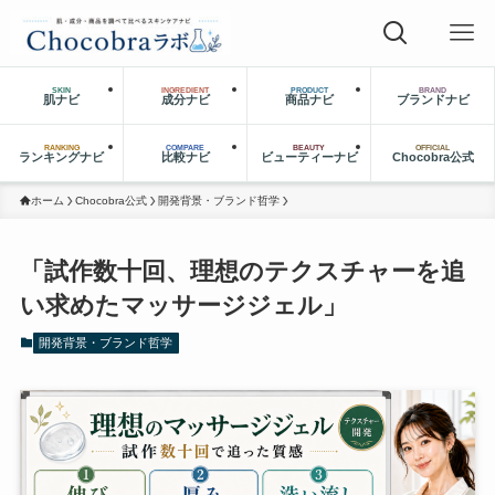
SKIN
INGREDIENT
PRODUCT
BRAND
肌ナビ
成分ナビ
商品ナビ
ブランドナビ
RANKING
COMPARE
BEAUTY
OFFICIAL
ランキングナビ
比較ナビ
ビューティーナビ
Chocobra公式
ホーム
Chocobra公式
開発背景・ブランド哲学
「試作数十回、理想のテクスチャーを追
い求めたマッサージジェル」
開発背景・ブランド哲学