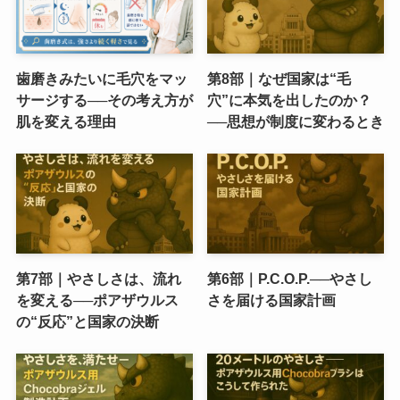
歯磨きみたいに毛穴をマッ
第8部｜なぜ国家は“毛
サージする──その考え方が
穴”に本気を出したのか？
肌を変える理由
──思想が制度に変わるとき
第7部｜やさしさは、流れ
第6部｜P.C.O.P.──やさし
を変える──ポアザウルス
さを届ける国家計画
の“反応”と国家の決断