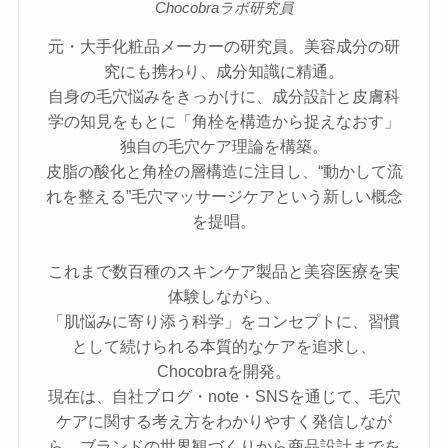
Chocobraラボ研究員
元・大手化粧品メーカーの研究員。美容成分の研
究にも携わり、成分知識に精通。
自身の毛穴悩みをきっかけに、成分設計と皮膚科
学の知見をもとに「角栓を構造から捉えなおす」
独自の毛穴ケア理論を構築。
皮脂の酸化と角栓の層構造に注目し、“動かして流
れを整える”毛穴マッサージケアという新しい概念
を提唱。
これまで数百種のスキンケア製品と美容医療を実
体験しながら、
「肌悩みに寄り添う科学」をコンセプトに、習慣
として続けられる本質的なケアを追求し、
Chocobraを開発。
現在は、自社ブログ・note・SNSを通じて、毛穴
ケアに関する考え方をわかりやすく発信しなが
ら、ブランドの世界観づくりから商品設計までを