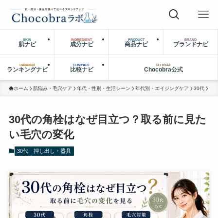
SKIN
INGREDIENT
PRODUCT
BRAND
肌ナビ
成分ナビ
商品ナビ
ブランドナビ
RANKING
COMPARE
OFFICIAL
ランキングナビ
比較ナビ
Chocobra公式
ホーム
肌悩み・毛穴ケア
年代・性別・生活シーン
年代別・エイジングケア
30代
30代の角栓はなぜ目立つ？取る前に見た
い毛穴の変化
30代
押し出し・器具