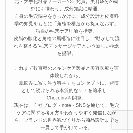
元・大手化粧品メーカーの研究員。美容成分の研
究にも携わり、成分知識に精通。
自身の毛穴悩みをきっかけに、成分設計と皮膚科
学の知見をもとに「角栓を構造から捉えなおす」
独自の毛穴ケア理論を構築。
皮脂の酸化と角栓の層構造に注目し、“動かして流
れを整える”毛穴マッサージケアという新しい概念
を提唱。
これまで数百種のスキンケア製品と美容医療を実
体験しながら、
「肌悩みに寄り添う科学」をコンセプトに、習慣
として続けられる本質的なケアを追求し、
Chocobraを開発。
現在は、自社ブログ・note・SNSを通じて、毛穴
ケアに関する考え方をわかりやすく発信しなが
ら、ブランドの世界観づくりから商品設計までを
一貫して手がけている。