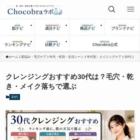
SKIN
INGREDIENT
PRODUCT
BRAND
肌ナビ
成分ナビ
商品ナビ
ブランドナビ
RANKING
COMPARE
OFFICIAL
ランキングナビ
比較ナビ
Chocobra公式
ホーム
肌悩み・毛穴ケア
年代・性別・生活シーン
年代別・エイジングケア
30代
クレンジングおすすめ30代は？毛穴・乾
き・メイク落ちで選ぶ
30代