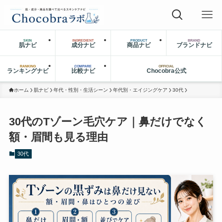
SKIN
INGREDIENT
PRODUCT
BRAND
肌ナビ
成分ナビ
商品ナビ
ブランドナビ
RANKING
COMPARE
OFFICIAL
ランキングナビ
比較ナビ
Chocobra公式
ホーム
肌ナビ
年代・性別・生活シーン
年代別・エイジングケア
30代
30代のTゾーン毛穴ケア｜鼻だけでなく
額・眉間も見る理由
30代