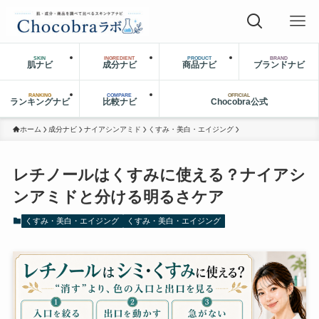
SKIN
INGREDIENT
PRODUCT
BRAND
肌ナビ
成分ナビ
商品ナビ
ブランドナビ
RANKING
COMPARE
OFFICIAL
ランキングナビ
比較ナビ
Chocobra公式
ホーム
成分ナビ
ナイアシンアミド
くすみ・美白・エイジング
レチノールはくすみに使える？ナイアシ
ンアミドと分ける明るさケア
くすみ・美白・エイジング
くすみ・美白・エイジング