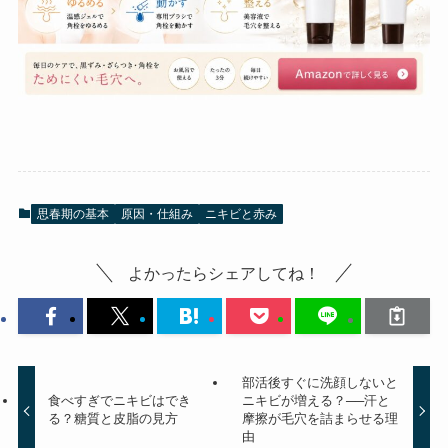
思春期の基本
原因・仕組み
ニキビと赤み
よかったらシェアしてね！
部活後すぐに洗顔しないと
食べすぎでニキビはでき
ニキビが増える？──汗と
る？糖質と皮脂の見方
摩擦が毛穴を詰まらせる理
由