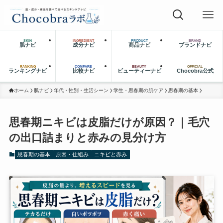
SKIN
INGREDIENT
PRODUCT
BRAND
肌ナビ
成分ナビ
商品ナビ
ブランドナビ
RANKING
COMPARE
BEAUTY
OFFICIAL
ランキングナビ
比較ナビ
ビューティーナビ
Chocobra公式
ホーム
肌ナビ
年代・性別・生活シーン
学生・思春期の肌ケア
思春期の基本
思春期ニキビは皮脂だけが原因？｜毛穴
の出口詰まりと赤みの見分け方
思春期の基本
原因・仕組み
ニキビと赤み