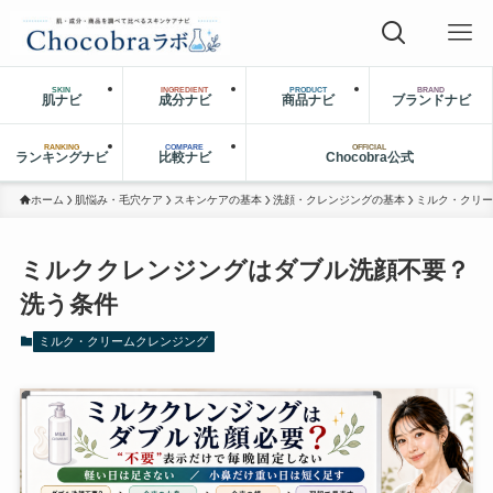
SKIN
INGREDIENT
PRODUCT
BRAND
肌ナビ
成分ナビ
商品ナビ
ブランドナビ
RANKING
COMPARE
OFFICIAL
ランキングナビ
比較ナビ
Chocobra公式
ホーム
肌悩み・毛穴ケア
スキンケアの基本
洗顔・クレンジングの基本
ミルク・クリー
ミルククレンジングはダブル洗顔不要？
洗う条件
ミルク・クリームクレンジング