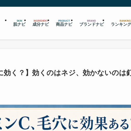
SKIN
INGREDIENT
PRODUCT
BRAND
RANKING
肌ナビ
成分ナビ
商品ナビ
ブランドナビ
ランキン
に効く？】効くのはネジ、効かないのは釘