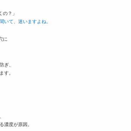
くの？」
聞いて、迷いますよね。
穴に
防ぎ、
ます。
、
る濃度が原因。