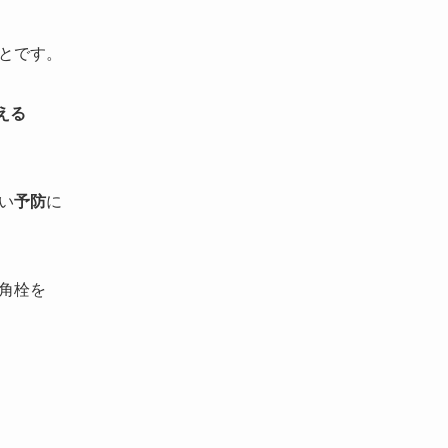
とです。
える
い
予防
に
角栓を