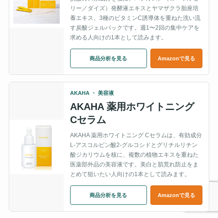
リー／ダイズ）発酵液エキスとヤマザクラ胎座培
養エキス、3種のビタミンC誘導体を重ねた洗い流
す炭酸ジェルパックです。週1〜2回の集中ケアを
求める人向けの1本として読みます。
商品分析を見る
Amazonで見る
AKAHA ・ 美容液
AKAHA 薬用ホワイトニング
Cセラム
AKAHA 薬用ホワイトニング Cセラムは、有効成分
L-アスコルビン酸2-グルコシドとグリチルリチン
酸ジカリウムを核に、複数の植物エキスを重ねた
医薬部外品の美容液です。美白と肌荒れ防止をま
とめて狙いたい人向けの1本として読みます。
商品分析を見る
Amazonで見る