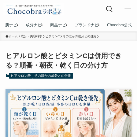
肌ナビ
成分ナビ
商品ナビ
ブランドナビ
Chocobra公式
ホーム
成分・美容科学
ビタミンC
そのほかの成分との併用
ヒアルロン酸とビタミンCは併用でき
る？順番・朝夜・乾く日の分け方
ヒアルロン酸
そのほかの成分との併用