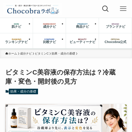
SKIN
INGREDIENT
PRODUCT
BRAND
肌ナビ
成分ナビ
商品ナビ
ブランドナビ
RANKING
COMPARE
BEAUTY
OFFICIAL
ランキングナビ
比較ナビ
ビューティーナビ
Chocobra公式
ホーム
成分ナビ
ビタミンC
効果・成分の基礎
ビタミンC美容液の保存方法は？冷蔵
庫・変色・開封後の見方
効果・成分の基礎