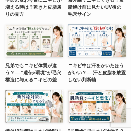
季節の変わり目にニキビが
紫外線でニキビできる？皮
増える時は？乾きと皮脂戻
脂焼け前に見たいUV後の
りの見方
毛穴サイン
兄弟でもニキビ体質が違
ニキビ中は汗をかいたほう
う？──“遺伝×環境”が毛穴
がいい？──汗と皮脂を放置
構造に与えるニキビの差
しない判断軸
紫外線対策はニキビ予防に
“肌断食”でニキビは治る？