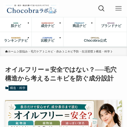
SKIN
INGREDIENT
PRODUCT
BRAND
肌ナビ
成分ナビ
商品ナビ
ブランドナビ
RANKING
COMPARE
OFFICIAL
ランキングナビ
比較ナビ
Chocobra公式
ホーム
肌悩み・毛穴ケア
ニキビ・赤み
ニキビ予防・生活習慣
構造・科学
オイルフリー＝安全ではない？──毛穴
構造から考えるニキビを防ぐ成分設計
構造・科学