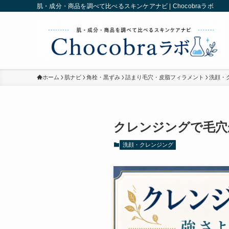
肌・成分・商品を調べて比べるスキンケアナビ | Chocobraラボ
ホーム
肌ナビ
角栓・黒ずみ
詰まり毛穴・皮脂フィラメント
洗顔・
クレンジングで毛穴
洗顔・クレンジング