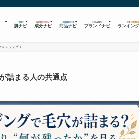
SKIN
INGREDIENT
PRODUCT
BRAND
RANKING
肌ナビ
成分ナビ
商品ナビ
ブランドナビ
ランキン
クレンジング
が詰まる人の共通点