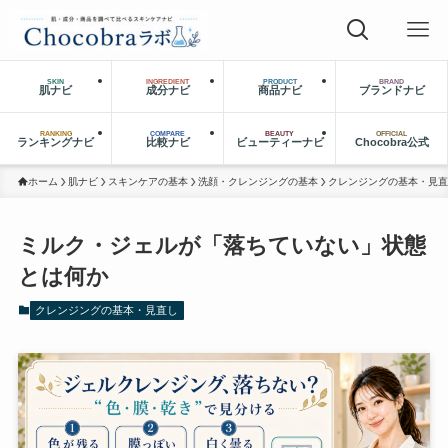
SKIN
INGREDIENT
PRODUCT
BRAND
肌ナビ
成分ナビ
商品ナビ
ブランドナビ
RANKING
COMPARE
BEAUTY
OFFICIAL
ランキングナビ
比較ナビ
ビューティーナビ
Chocobra公式
ホーム
肌ナビ
スキンケアの基本
洗顔・クレンジングの基本
クレンジングの基本・見直
ミルク・ジェルが「落ちていない」状態
とは何か
クレンジングの基本・見直し